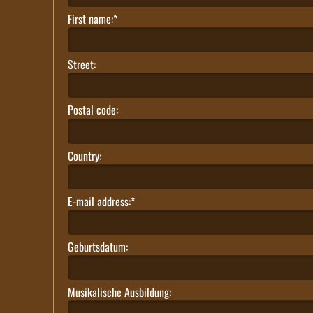
TROMBONE
First name:*
OPHICLEIDE
Street:
ALPHORN
Postal code:
Gallery
Country:
Links /
Sponsors
E-mail address:*
Contact
Geburtsdatum:
& Sign
up
Musikalische Ausbildung: